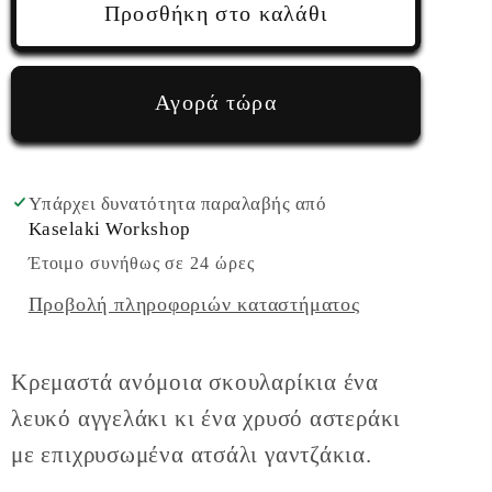
Αγγελάκι
Αγγελάκι
Προσθήκη στο καλάθι
αστεράκι
αστεράκι
χριστουγεννιάτικα
χριστουγεννιάτικα
κρεμαστά
κρεμαστά
Αγορά τώρα
σκουλαρίκια
σκουλαρίκια
Υπάρχει δυνατότητα παραλαβής από
Kaselaki Workshop
Έτοιμο συνήθως σε 24 ώρες
Προβολή πληροφοριών καταστήματος
Κρεμαστά ανόμοια σκουλαρίκια ένα
λευκό αγγελάκι κι ένα χρυσό αστεράκι
με επιχρυσωμένα ατσάλι γαντζάκια.