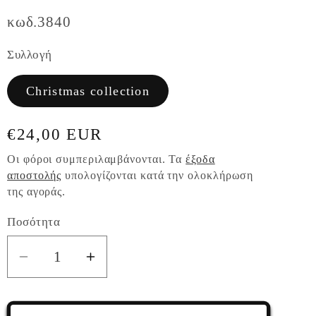
κωδ.3840
Συλλογή
Christmas collection
Κανονική
€24,00 EUR
τιμή
Οι φόροι συμπεριλαμβάνονται. Τα
έξοδα
αποστολής
υπολογίζονται κατά την ολοκλήρωση
της αγοράς.
Ποσότητα
Ποσότητα
Μείωση
Αύξηση
ποσότητας
ποσότητας
για
για