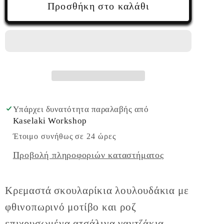
Κρεμαστά
Κρεμαστά
Προσθήκη στο καλάθι
σκουλαρίκια
σκουλαρίκια
λουλουδάκια
λουλουδάκια
με
με
φθινοπωρινό
φθινοπωρινό
μοτίβο
μοτίβο
Υπάρχει δυνατότητα παραλαβής από
Kaselaki Workshop
Έτοιμο συνήθως σε 24 ώρες
Προβολή πληροφοριών καταστήματος
Κρεμαστά σκουλαρίκια λουλουδάκια με
φθινοπωρινό μοτίβο και ροζ
επιχρυσωμένα ατσάλινα γαντζάκια.