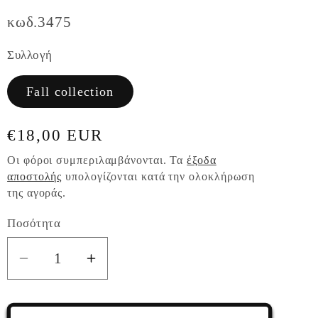
κωδ.3475
Συλλογή
Fall collection
Κανονική
€18,00 EUR
τιμή
Οι φόροι συμπεριλαμβάνονται. Τα
έξοδα
αποστολής
υπολογίζονται κατά την ολοκλήρωση
της αγοράς.
Ποσότητα
Ποσότητα
Μείωση
Αύξηση
ποσότητας
ποσότητας
για
για