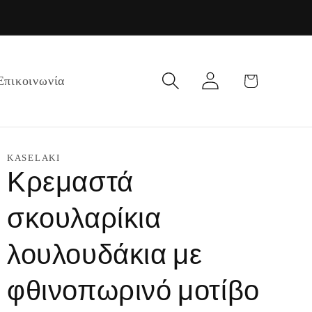
Σύνδεση
Καλάθι
Επικοινωνία
KASELAKI
Κρεμαστά
σκουλαρίκια
λουλουδάκια με
φθινοπωρινό μοτίβο