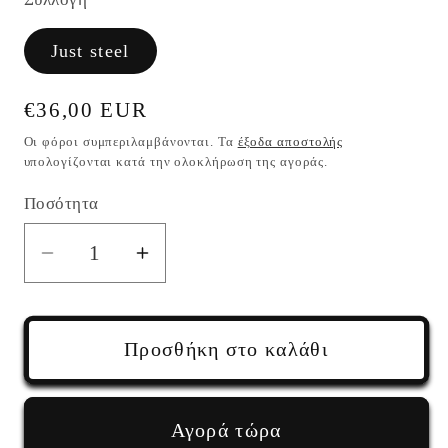
Just steel
Κανονική
€36,00 EUR
τιμή
Οι φόροι συμπεριλαμβάνονται. Τα
έξοδα αποστολής
υπολογίζονται κατά την ολοκλήρωση της αγοράς.
Ποσότητα
Ποσότητα
Μείωση
Αύξηση
ποσότητας
ποσότητας
για
για
Μαύρο
Μαύρο
Προσθήκη στο καλάθι
μεγάλο
μεγάλο
μακρύ
μακρύ
μενταγιόν
μενταγιόν
Αγορά τώρα