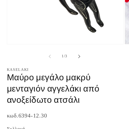
Άνοιγμα
Άν
μέσου
μέ
1
2
από
1
/
3
στο
στ
βοηθητικό
βο
παράθυρο
πα
KASELAKI
Μαύρο μεγάλο μακρύ
μενταγιόν αγγελάκι από
ανοξείδωτο ατσάλι
κωδ.6394-12.30
Συλλογή