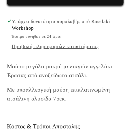
αγγελάκι
αγγελάκι
από
από
ανοξείδωτο
ανοξείδωτο
Υπάρχει δυνατότητα παραλαβής από
Kaselaki
ατσάλι
ατσάλι
Workshop
Έτοιμο συνήθως σε 24 ώρες
Προβολή πληροφοριών καταστήματος
Μαύρο μεγάλο μακρύ μενταγιόν αγγελάκι
Έρωτας από ανοξείδωτο ατσάλι.
Με υποαλλεργική μαύρη επιπλατινωμένη
ατσάλινη αλυσίδα 75εκ.
Κόστος & Τρόποι Αποστολής