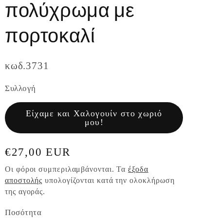
πολύχρωμα με
πορτοκαλί
κωδ.3731
Συλλογή
Είχαμε και Χαλογουίν στο χωριό
μου!
Κανονική
€27,00 EUR
τιμή
Οι φόροι συμπεριλαμβάνονται. Τα
έξοδα
αποστολής
υπολογίζονται κατά την ολοκλήρωση
της αγοράς.
Ποσότητα
Ποσότητα