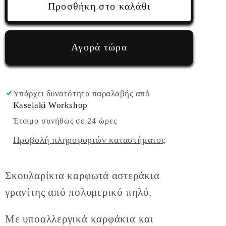
Σκουλαρίκια
Σκουλαρίκια
Προσθήκη στο καλάθι
καρφωτά
καρφωτά
αστεράκια
αστεράκια
γρανίτης
γρανίτης
Αγορά τώρα
από
από
πολυμερικό
πολυμερικό
πηλό
πηλό
Υπάρχει δυνατότητα παραλαβής από
Kaselaki Workshop
Έτοιμο συνήθως σε 24 ώρες
Προβολή πληροφοριών καταστήματος
Σκουλαρίκια καρφωτά αστεράκια
γρανίτης από πολυμερικό πηλό.
Με υποαλλεργικά καρφάκια και