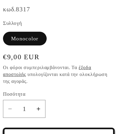
κωδ.8317
Συλλογή
Monocolor
Κανονική
€9,00 EUR
τιμή
Οι φόροι συμπεριλαμβάνονται. Τα
έξοδα
αποστολής
υπολογίζονται κατά την ολοκλήρωση
της αγοράς.
Ποσότητα
Ποσότητα
Μείωση
Αύξηση
ποσότητας
ποσότητας
για
για