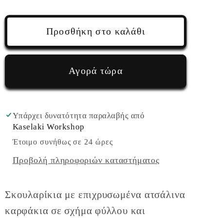
ποσότητας
ποσότητας
για
για
Σκουλαρίκια
Σκουλαρίκια
Προσθήκη στο καλάθι
κρεμαστά
κρεμαστά
κόκκινα
κόκκινα
από
από
Αγορά τώρα
πολυμερικό
πολυμερικό
πηλό
πηλό
με
με
Υπάρχει δυνατότητα παραλαβής από
χρυσά
χρυσά
Kaselaki Workshop
ατσάλινα
ατσάλινα
Έτοιμο συνήθως σε 24 ώρες
φύλλα
φύλλα
Προβολή πληροφοριών καταστήματος
Σκουλαρίκια με επιχρυσωμένα ατσάλινα
καρφάκια σε σχήμα φύλλου και