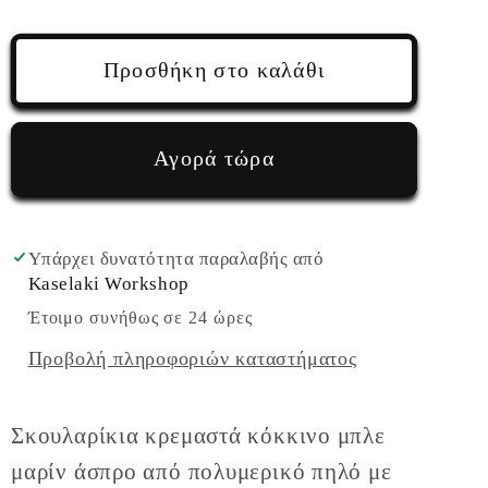
ποσότητας
ποσότητας
για
για
Σκουλαρίκια
Σκουλαρίκια
Προσθήκη στο καλάθι
κρεμαστά
κρεμαστά
κόκκινο
κόκκινο
μπλε
μπλε
Αγορά τώρα
μαρίν
μαρίν
άσπρο
άσπρο
από
από
Υπάρχει δυνατότητα παραλαβής από
πολυμερικό
πολυμερικό
Kaselaki Workshop
πηλό
πηλό
Έτοιμο συνήθως σε 24 ώρες
με
με
καρδούλες
καρδούλες
Προβολή πληροφοριών καταστήματος
Σκουλαρίκια κρεμαστά κόκκινο μπλε
μαρίν άσπρο από πολυμερικό πηλό με