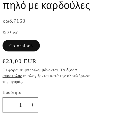
πηλό με καρδούλες
κωδ.7160
Συλλογή
Colorblock
Κανονική
€23,00 EUR
τιμή
Οι φόροι συμπεριλαμβάνονται. Τα
έξοδα
αποστολής
υπολογίζονται κατά την ολοκλήρωση
της αγοράς.
Ποσότητα
Ποσότητα
Μείωση
Αύξηση